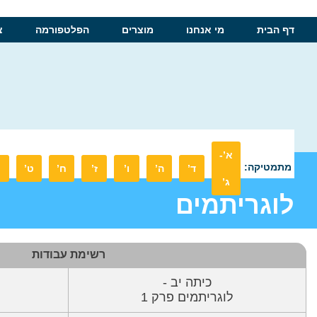
דף הבית
מי אנחנו
מוצרים
הפלטפורמה
צ
א’-
מתמטיקה:
ד’
ה’
ו’
ז’
ח’
ט’
ג’
לוגריתמים
רשימת עבודות
כיתה יב -
לוגריתמים פרק 1