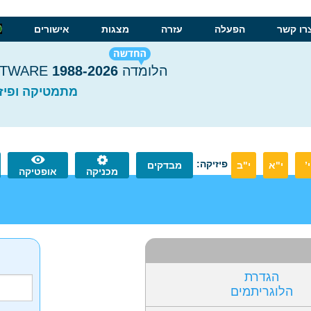
רו קשר
הפעלה
עזרה
מצגות
אישורים
הלומדה HALOMDA EDUCATIONAL SOFTWARE
1988-2026
מתמטיקה ופיזי
פיזיקה:
י’
י"א
י"ב
מבדקים
מכניקה
אופטיקה
הגדרת
הלוגריתמים